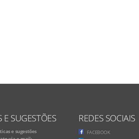
S E SUGESTÕES
REDES SOCIAIS
ticas e sugestões
FACEBOOK
to via e-mail: