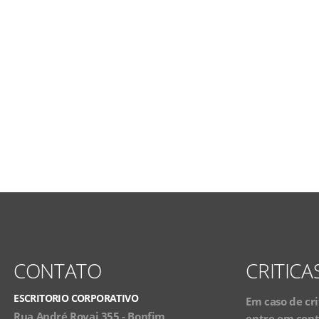
CONTATO
CRITICA
ESCRITORIO CORPORATIVO
Em caso de cri
Rua André Rovai 355 - Bonfim
entre em conta