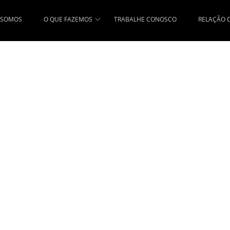
 SOMOS
O QUE FAZEMOS
TRABALHE CONOSCO
RELAÇÃO 
Plantas
Industri
A sua obra na mão de quem mais 