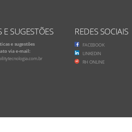
S E SUGESTÕES
REDES SOCIAIS
ticas e sugestões
FACEBOOK
to via e-mail:
LINKEDIN
ilitytecnologia.com.br
RH ONLINE