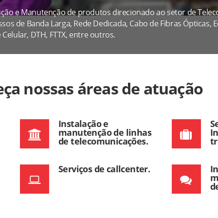
alação e Manutenção de produtos direcionado ao setor de Telec
essos de Banda Larga, Rede Dedicada, Cabo de Fibras Ópticas
elular, DTH, FTTX, entre outros.
ça nossas áreas de atuação
Instalação e
S
manutenção de linhas
I
de telecomunicações.
t
Serviços de callcenter.
I
m
d