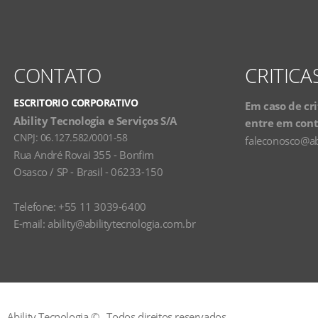
CONTATO
CRITICA
ESCRITORIO CORPORATIVO
Em caso de cri
Ability Tecnologia e Serviços S/A
entre em conta
CNPJ:
06.127.582/0001-58
faleconosco@ab
Rua André Rovai 355 - Bonfim
Osasco / SP - Brasil - 06233-150
Telefone: +55 11 3039-6400
E-mail:
ability@abilitytecnologia.com.br
Ability Tecnologia ©
Todos direitos reservados