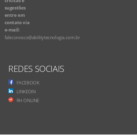
criticas e
sugestões
entre em
contato via
e-mail:
faleconosco@abilitytecnologia.com.br
REDES SOCIAIS
FACEBOOK
LINKEDIN
RH ONLINE